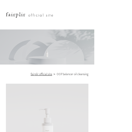
fairplir
official site
fairplir official site
＞ 007 balancer oil cleansing