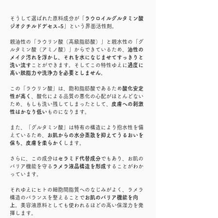
そうして選ばれた原料成分が「
ラウロイルグルタミン酸
ジオクチルドデセス-5
」という界面活性剤。
親油性の「ラウリン酸（高級脂肪酸）」と親水性の「グ
ルタミン酸（アミノ酸）」からできているため、
油性の
メイク汚れを浮かし、それを水になじませてすっきりと
洗い流す
ことができます。そしてこの特性ゆえに
過度に
高い脱脂力や洗浄力を必要としません
。
この「ラウリン酸」は、飽和脂肪酸であるため
酸化安定
性が高く
、酸化による品質の悪化の心配がほとんどない
ため、もしも洗い残してしまったとして、
皮膚への刺激
性はかなり低い
ものになります。
また、「グルタミン酸」は特有の構造により抱水性を備
えているため、
お肌からの水分蒸散を抑えてうるおいを
保ち、皮膚を柔らかく
します。
さらに、この成分は
セラミド代替成分
でもあり、お肌の
バリア機能を守る
ラメラ液晶構造を形成
することがわか
っています。
それゆえにヒトの細胞間脂質へのなじみがよく、ラメラ
構造のバランスを整えることで
お肌のバリア機能を向
上
。美容液原料としても使われるほどの高い保湿力を発
揮します。