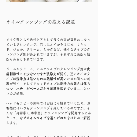
オイルクレンジングの抱える課題
メイク落としや角栓ケアとして多くの方が毎日おこなっ
ているクレンジング。巷にはオイルをはじめ、リキッ
ド、ジェル、クリーム、ミルクなど、様々なタイプのク
レンジング剤があふれていますが、それぞれに長所も短
所もあるとされています。
ジェルやクリーム、ミルクタイプのクレンジング剤は
皮
膚刺激性こそ少ないですが洗浄力が弱く
、逆にオイルタ
イプは
洗浄力は強いものの残留性が高い
ためお肌への刺
激が強く、そしてリキッドタイプは
洗浄力の強さは保ち
つつ「水分」がベースだから刺激を抑えている
……とい
うのが通説。
ヘッドセラピーの施術ではお顔にも触れていくため、お
客様にはいつもクレンジングを施しているのですが、そ
んな「施術家 山本幸恵」がクレンジングを開発するにあ
たって、
なぜオイルタイプを選んだのか
をはじめに解説
します。