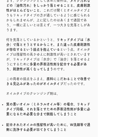
まず、クレンジングとして求めた条件は、
メイク汚れな
どの「油性汚れ」をしっかり落とせることと、皮膚刺激
性がほとんどないこと
。これだけ聞くとオイルタイプよ
りもリキッドタイプの方が適しているように感じられる
かもしれませんが、上に記したのはあくまで通説であ
り、一概に正しいとは言えず、一つ大きな見落としがあ
ります。
何を見落としているかというと、
リキッドタイプは「水
分」で落とそうとするからこそ、また違った皮膚刺激性
が存在するという弱点を抱えている
という点。オイルタ
イプは残留性の高さゆえに刺激性が高いとされています
が、リキッドタイプは「水分」で「油分」を落とせるよ
うにするために
多量の界面活性剤を配合する必要があ
り、刺激性が高くなってしまう
のです。
この両者の弱点をふまえ、
原料にこだわることで改善で
きる見込みがあったのがオイルタイプ
だったのです。
オイルタイプのクレンジング剤は、
質の悪いオイル（ミネラルオイル等）の場合、リキッド
タイプ同様、それを落とすための界面活性剤が多量に必
要になるため必要な分まで脱脂してしまうこと
配合されたオイルの残留性が高いために、W洗顔等で過
剰に洗浄する必要が出てきてしまうこと