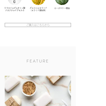
​
ラウロイルグルタミン酸
グルコシルセラミド
ローズマリー精油
ジオクチルドデセス-5
（セラミド類似体）
ご購入はこちらから
FEATURE