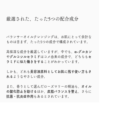
厳選された、たった5つの配合成分
バランサーオイルクレンジングは、お肌にとって余計な
ものは含まず、たった5つの成分で構成されています。
高保湿な成分を厳選していますが、中でも、
α-グルカン
や
グルコシルセラミド
はコメ由来の成分で、どちらも
セ
ラミドに似た働きをする
ことがわかっています。
しかも、どれも
美容液原料としてお肌に残す使い方もさ
れる
ようなやさしい成分。
また、香りとして選んだローズマリーの精油も、
オイル
の酸化防止を助ける
ほか、
皮脂バランスを整え
、さらに
抗菌・抗炎症作用
もあるとされています。
これらの原料により、
過度な洗浄力によってお肌の皮脂
バランスを崩したりすることなく、むしろ整えること
で、お肌の常在菌の住みよい環境を保つクレンジングオ
イル
として開発されたのが、バランサーオイルクレンジ
ングです。