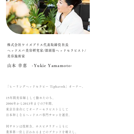
株式会社ワイズブリス代表取締役社長
ヘッドスパ美容研究家/深頭筋ヘッドセラピスト/
美容施術家
山本 幸恵 -Yukie Yamamoto-
「ヒーリングヘッドセラピー Tiphareth」オーナー。
15年間美容師として勤めたのち、
2006年から2013年までの7年間、
東京白金台にてオーナーセラピストとして
日本初となるヘッドスパ専門サロンを運営。
同サロンは技術力、ホスピタリティともに
業界第一位と言われるまでのブランドを確立し、