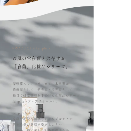
PRODUCT - fairplir -
お肌の常在菌と共存する
「育菌」化粧品シリーズ。
深頭筋ヘッドセラピスト山本幸恵が、
施術家として、研究家・美容家として、
独自で研究開発を手掛けた化粧品シリーズ
fairplir〈フェアプリール〉。
fairplirシリーズでは、
皮膚や毛髪を科学したシンプルケアで
肌や毛髪の状態を整えることで、
『未来に続く美しさ』を目指すため、