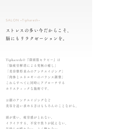
SALON -Tiphareth-
​ストレスの多い今だからこそ、
脳にもリラクゼーションを。
Tipharethの『深頭筋セラピー』は
「脳疲労解消による究極の癒し」
「美容整形並みのアンチエイジング」
「肉体とエネルギーのバランス調整」
これらすべてに同時にアプローチする
ホリスティックな施術です。
お顔のアンチエイジングなど
美容を追い求める方はもちろんのことながら、
頭が重い、疲労感がとれない、
イライラする、不安や焦りが拭えない、
気持ちが晴れない、よく眠れない……