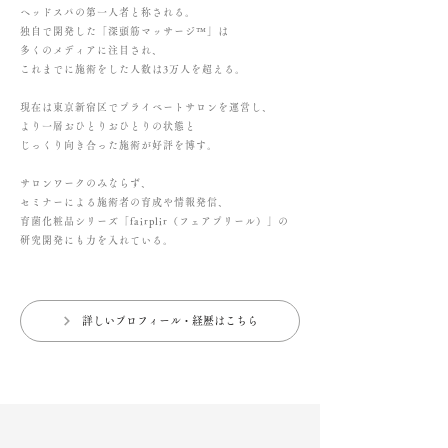
ヘッドスパの第一人者と称される。
独自で開発した「深頭筋マッサージ™」は
多くのメディアに注目され、
これまでに施術をした人数は3万人を超える。
現在は東京新宿区でプライベートサロンを運営し、
より一層おひとりおひとりの状態と
じっくり向き合った施術が好評を博す。
サロンワークのみならず、
セミナーによる施術者の育成や情報発信、
育菌化粧品シリーズ「fairplir（フェアプリール）」の
研究開発にも力を入れている。
詳しいプロフィール・経歴はこちら