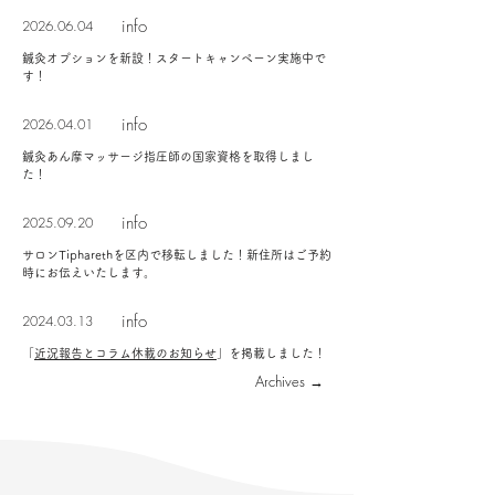
info
​2026.06.04
鍼灸オプションを新設！スタートキャンペーン実施中で
す！
info
​2026.04.01
鍼灸あん摩マッサージ指圧師の国家資格を取得しまし
た！
info
​2025.09.20
サロンTipharethを区内で移転しました！新住所はご予約
時にお伝えいたします。
info
​2024.03.13
​「
近況報告とコラム休載のお知らせ
」を掲載しました！
Archives →