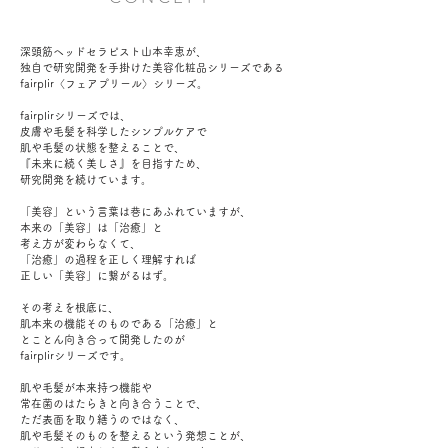
深頭筋ヘッドセラピスト山本幸恵が、
独自で研究開発を手掛けた美容化粧品シリーズである
fairplir〈フェアプリール〉シリーズ。
fairplirシリーズでは、
皮膚や毛髪を科学したシンプルケアで
肌や毛髪の状態を整えることで、
『未来に続く美しさ』を目指すため、
研究開発を続けています。
「美容」という言葉は巷にあふれていますが、
本来の「美容」は「治癒」と
考え方が変わらなくて、
「治癒」の過程を正しく理解すれば
正しい「美容」に繋がるはず。
その考えを根底に、
肌本来の機能そのものである「治癒」と
とことん向き合って開発したのが
fairplirシリーズです。
肌や毛髪が本来持つ機能や
常在菌のはたらきと向き合うことで、
ただ表面を取り繕うのではなく、
肌や毛髪そのものを整えるという発想ことが、