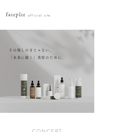
fairplir
official site
その場しのぎじゃない、
「未来に続く」美容のために。
CONCEPT