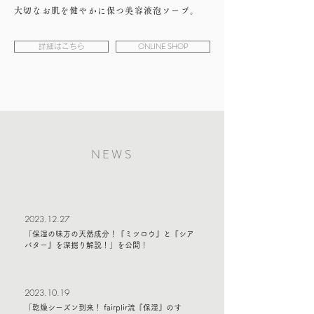
大切なお肌を健やかに保つ美容液泡ソープ。
ONLINE SHOP
詳細はこちら
NEWS
​2023.12.27
「保湿の味方の天然成分！『ミツロウ』と『シア
バター』を深掘り解説！」を公開！
​2023.10.19
「乾燥シーズン到来！ fairplir流『保湿』のすゝ