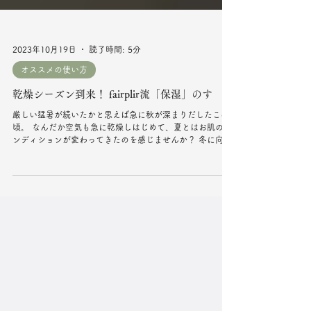
2023年10月19日
読了時間: 5分
オススメの使い方
乾燥シーズン到来！ fairplir流「保湿」のすゝめ
厳しい猛暑が続いたかと思えば急に秋が深まりだしたこの
頃。 なんだか空気も急に乾燥しはじめて、夏とはお肌のコ
ンディションが変わってきたのを感じませんか？ 冬に向か
うにつれてお肌の皮脂の分泌量もどんどん減ってしまいま
すし、どんな人でも夏より冬の方が乾燥しやすいもので
す。...