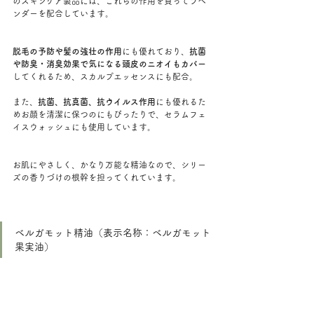
のスキンケア製品には、これらの作用を買ってラベ
ンダーを配合しています。
脱毛の予防や髪の強壮の作用
にも優れており、
抗菌
や防臭・消臭効果で気になる頭皮のニオイもカバー
してくれるため、スカルプエッセンスにも配合。
また、
抗菌、抗真菌、抗ウイルス作用
にも優れるた
めお顔を清潔に保つのにもぴったりで、セラムフェ
イスウォッシュにも使用しています。
お肌にやさしく、かなり万能な精油なので、シリー
ズの香りづけの根幹を担ってくれています。
ベルガモット精油（表示名称：ベルガモット
果実油）