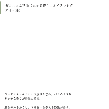
ゼラニウム精油（表示名称：ニオイテンジク
アオイ油）
ローズオキサイドという成分を含み、
バラのような
リッチな香り
が特徴の精油。
肌をやわらかくし、うるおいを与える効果
があり、