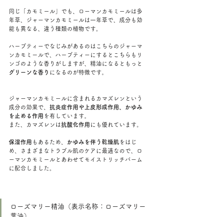
同じ「カモミール」でも、ローマンカモミールは多
年草、ジャーマンカモミールは一年草で、成分も効
能も異なる、違う種類の植物です。
ハーブティーでなじみがあるのはこちらのジャーマ
ンカモミールで、ハーブティーにするとこちらもリ
ンゴのような香りがしますが、精油になるともっと
グリーンな香り
になるのが特徴です。
ジャーマンカモミールに含まれるカマズレンという
成分の効果で、
抗炎症作用や上皮形成作用、かゆみ
を止める作用
を有しています。
また、カマズレンは
抗酸化作用
にも優れています。
保湿作用
もあるため、
かゆみを伴う乾燥肌
をはじ
め、さまざまなトラブル肌のケアに最適なので、ロ
ーマンカモミールとあわせてモイストリッチバーム
に配合しました。
ローズマリー精油（表示名称：ローズマリー
葉油）