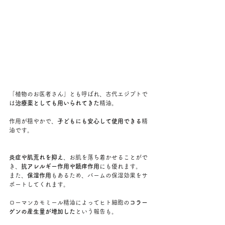
「植物のお医者さん」とも呼ばれ、古代エジプトで
は
治療薬としても用いられてきた
精油。
作用が穏やかで、
子どもにも安心して使用できる
精
油です。
炎症や肌荒れを抑え
、お肌を落ち着かせることがで
き、
抗アレルギー作用や鎮痒作用
にも優れます。
また、
保湿作用
もあるため、バームの保湿効果をサ
ポートしてくれます。
ローマンカモミール精油によってヒト細胞の
コラー
ゲンの産生量が増加した
という報告も。