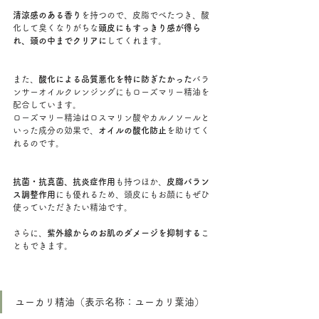
清涼感のある香り
を持つので、皮脂でべたつき、酸
化して臭くなりがちな
頭皮にもすっきり感が得ら
れ、頭の中までクリアに
してくれます。
また、
酸化による品質悪化を特に防ぎたかった
バラ
ンサーオイルクレンジングにもローズマリー精油を
配合しています。
ローズマリー精油はロスマリン酸やカルノソールと
いった成分の効果で、
オイルの酸化防止
を助けてく
れるのです。
抗菌・抗真菌、抗炎症作用
も持つほか、
皮脂バラン
ス調整作用
にも優れるため、頭皮にもお顔にもぜひ
使っていただきたい精油です。
さらに、
紫外線からのお肌のダメージを抑制する
こ
ともできます。
ユーカリ精油（表示名称：ユーカリ葉油）