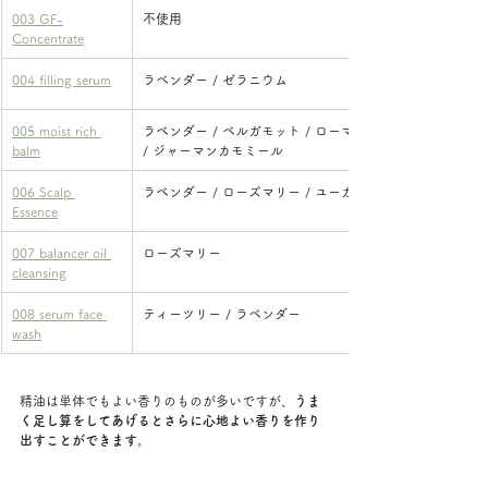
003 GF-
​不使用
Concentrate
004 filling serum
​ラベンダー / ゼラニウム
005 moist rich 
​ラベンダー / ベルガモット / ローマンカモミール 
balm
/ ジャーマンカモミール
006 Scalp 
​ラベンダー / ローズマリー / ユーカリ
Essence
007 balancer oil 
ローズマリー
cleansing
008 serum face 
ティーツリー / ラベンダー
wash
精油は単体でもよい香りのものが多いですが、
うま
く足し算をしてあげるとさらに心地よい香りを作り
出すことができます
。