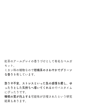
紅茶のアールグレイの香りづけとして有名なベルガ
モット。
ミカン科の植物なので
柑橘系のさわやかでグリーン
な香り
を有しています。
怒りや不安、ストレスといった負の感情を癒し、ゆ
ったりとした気持ちへ導いてくれる
のでバスタイム
にぴったりです。
睡眠の質が向上する
可能性が示唆されたという研究
結果もあります。