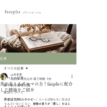
fairplir
official site
記事
すべての記事
山本幸恵
すべての記事
2022年12月22日
読了時間: 9分
美を支えるアロマの力！fairplirに配合
髪や肌の基礎知識
した精油をご紹介
成分について
界面活性剤について
今では「アロマテラピー」といえば知らない方はほ
とんどいないくらい、
植物の香りが「癒し」をはじ
オススメの使い方