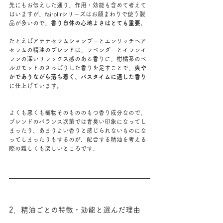
先にもお伝えした通り、作用・効能も含めて考えて
はいますが、fairplirシリーズはお顔まわりで使う製
品が多いので、
香り自体の心地よさはとても重要
。
たとえばアテナセラムシャンプーとエンリッチヘア
セラムの精油のブレンドは、ラベンダーとイランイ
ランの深いリラックス感のある香りに、柑橘系のベ
ルガモットのさっぱりした香りを足すことで、
爽や
かでありながら落ち着く、バスタイムに適した香り
に仕上げています。
よくも悪くも植物そのもののもつ香り成分なので、
ブレンドのバランス次第では青臭い印象になってし
まったり、あまりよい香りと感じられないものにな
ってしまったりもするのが、配合する精油を考える
際の難しくも楽しいところです。
2．精油ごとの特徴・効能と選んだ理由