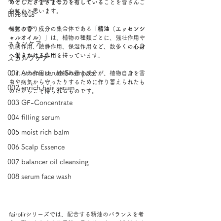
めとしたさまざまな力を有している
ことを皆さんご
存知かと思います。
開発秘話
ヘアケア
植物の香り成分の集合体である「
精油（エッセンシ
ャルオイル）
」は、植物の種類ごとに、強壮作用や
スキンケア
抗菌作用、鎮静作用、保湿作用など、数多くの
心身
へ働きかける作用
を持っています。
スカルプケア
001 Athena serum Shampoo
これらの作用は、植物の香り成分が、植物自身を害
虫や病気から守ったりするために作り蓄えられたも
002 enrich hair serum
のだからこそ得られるものです。
003 GF-Concentrate
004 filling serum
005 moist rich balm
006 Scalp Essence
007 balancer oil cleansing
008 serum face wash
fairplirシリーズでは、配合する精油のバランスを考