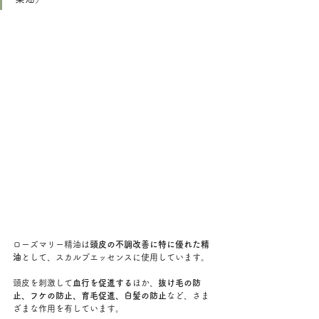
ローズマリー精油は
頭皮の不調改善に特に優れた精
油
として、スカルプエッセンスに使用しています。
頭皮を刺激して
血行を促進する
ほか、
抜け毛の防
止、フケの防止、育毛促進、白髪の防止
など、さま
ざまな作用を有しています。